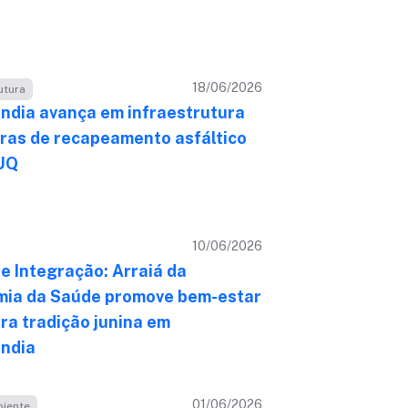
18/06/2026
utura
ândia avança em infraestrutura
ras de recapeamento asfáltico
UQ
10/06/2026
de Integração: Arraiá da
ia da Saúde promove bem-estar
bra tradição junina em
ândia
01/06/2026
iente