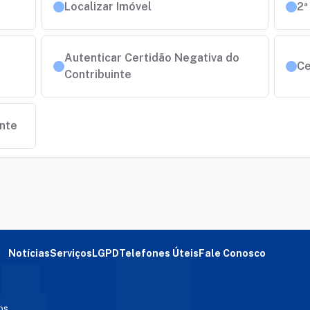
Localizar Imóvel
2ª
Autenticar Certidão Negativa do
Ce
Contribuinte
inte
Notícias
Serviços
LGPD
Telefones Úteis
Fale Conosco
os