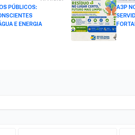
OS PÚBLICOS:
A3P N
ONSCIENTES
SERVI
GUA E ENERGIA
FORTA