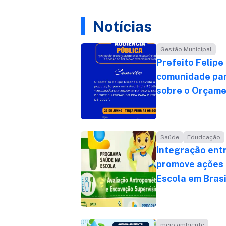
Notícias
Gestão Municipal
Prefeito Felipe
comunidade par
sobre o Orçame
Saúde
Edudcação
Integração ent
promove ações
Escola em Bras
meio ambiente