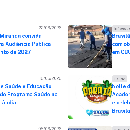
22/06/2026
Infraestr
 Miranda convida
Brasil
a Audiência Pública
com ob
nto de 2027
em CB
16/06/2026
Saúde
re Saúde e Educação
Noite 
 do Programa Saúde na
Academ
ilândia
e cele
Brasil
05/06/2026
meio amb