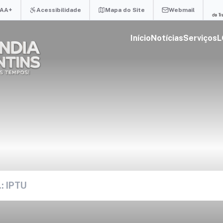
A
A+
Acessibilidade
Mapa do Site
Webmail
Início
Notícias
Serviços
L